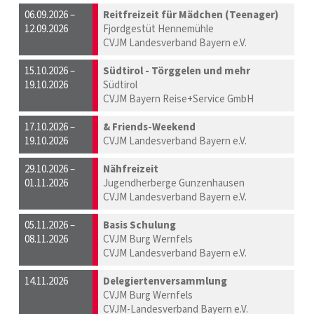
06.09.2026 –
Reitfreizeit für Mädchen (Teenager)
12.09.2026
Fjordgestüt Hennemühle
CVJM Landesverband Bayern e.V.
15.10.2026 –
Südtirol - Törggelen und mehr
19.10.2026
Südtirol
CVJM Bayern Reise+Service GmbH
17.10.2026 –
& Friends-Weekend
19.10.2026
CVJM Landesverband Bayern e.V.
29.10.2026 –
Nähfreizeit
01.11.2026
Jugendherberge Gunzenhausen
CVJM Landesverband Bayern e.V.
05.11.2026 –
Basis Schulung
08.11.2026
CVJM Burg Wernfels
CVJM Landesverband Bayern e.V.
14.11.2026
Delegiertenversammlung
CVJM Burg Wernfels
CVJM-Landesverband Bayern e.V.