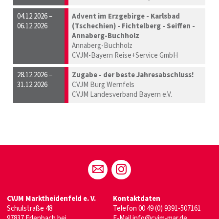
04.12.2026 –
Advent im Erzgebirge - Karlsbad
06.12.2026
(Tschechien) - Fichtelberg - Seiffen -
Annaberg-Buchholz
Annaberg-Buchholz
CVJM-Bayern Reise+Service GmbH
28.12.2026 –
Zugabe - der beste Jahresabschluss!
31.12.2026
CVJM Burg Wernfels
CVJM Landesverband Bayern e.V.
CVJM Marktheidenfeld e. V.
Kontaktdaten
Schulstraße 48
Telefon
00 49 (0) 9391-507161
97837 Erlenbach bei
E-Mail
info@cvjm-mar.de